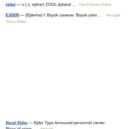
ejder
— s ( n, ejdrar) ZOOL dykand …
Clue 9 Svensk Ordbok
EJDER
— (Ejderha) f. Büyük canavar. Büyük yılan …
Yeni Lügat
Türkçe Sözlük
Nurol Ejder
— Ejder Type Armoured personnel carrier
Place of origin …