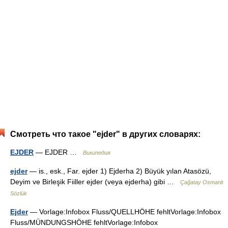
Смотреть что такое "ejder" в других словарях:
EJDER
— EJDER …
Википедия
ejder
— is., esk., Far. ejder 1) Ejderha 2) Büyük yılan Atasözü,
Deyim ve Birleşik Fiiller ejder (veya ejderha) gibi …
Çağatay Osmanlı
Sözlük
Ejder
— Vorlage:Infobox Fluss/QUELLHÖHE fehltVorlage:Infobox
Fluss/MÜNDUNGSHÖHE fehltVorlage:Infobox