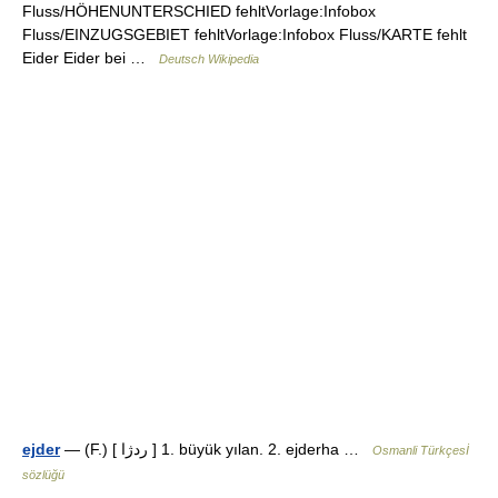
Fluss/HÖHENUNTERSCHIED fehltVorlage:Infobox
Fluss/EINZUGSGEBIET fehltVorlage:Infobox Fluss/KARTE fehlt
Eider Eider bei …
Deutsch Wikipedia
ejder
— (F.) [ ردژا ] 1. büyük yılan. 2. ejderha …
Osmanli Türkçesİ
sözlüğü