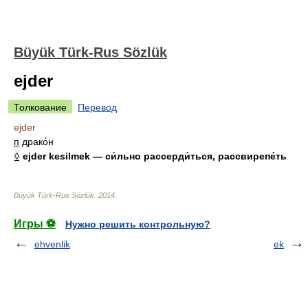
Büyük Türk-Rus Sözlük
ejder
Толкование
Перевод
ejder
п
драко́н
◊
ejder kesilmek — си́льно рассерди́ться, рассвирепе́ть
Büyük Türk-Rus Sözlük
.
2014
.
Игры ⚽
Нужно решить контрольную?
ehvenlik
ek