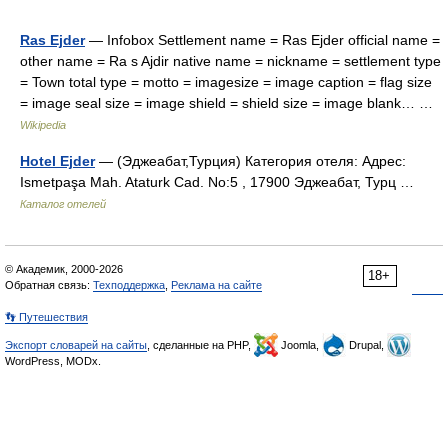
Ras Ejder
— Infobox Settlement name = Ras Ejder official name =
other name = Ra s Ajdir native name = nickname = settlement type
= Town total type = motto = imagesize = image caption = flag size
= image seal size = image shield = shield size = image blank… …
Wikipedia
Hotel Ejder
— (Эджеабат,Турция) Категория отеля: Адрес:
Ismetpaşa Mah. Ataturk Cad. No:5 , 17900 Эджеабат, Турц …
Каталог отелей
© Академик, 2000-2026
18+
Обратная связь:
Техподдержка
,
Реклама на сайте
👣 Путешествия
Экспорт словарей на сайты
, сделанные на PHP,
Joomla,
Drupal,
WordPress, MODx.