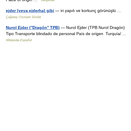
Wikipedia
ejder (veya ejderha) gibi
— iri yapılı ve korkunç görünüşlü …
Çağatay Osmanlı Sözlük
Nurol Ejder (''Dragón'' TPB)
— Nurol Ejder (TPB Nurol Dragón)
Tipo Transporte blindado de personal País de origen Turquía/ …
Wikipedia Español